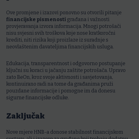
Ove promjene i izazovi ponovno su otvorili pitanje
financijske pismenosti
građana i važnosti
provjeravanja izvora informacija. Mnogi potrošači
nisu svjesni svih troškova koje nose kratkoročni
krediti, niti rizika koji proizlaze iz suradnje s
neovlaštenim davateljima financijskih usluga.
Edukacija, transparentnost i odgovorno postupanje
ključni su koraci u jačanju zaštite potrošača. Upravo
zato BeOn, kroz svoje aktivnosti i savjetovanja,
kontinuirano radi na tome da građanima pruži
pouzdane informacije i pomogne im da donesu
sigurne financijske odluke.
Zaključak
Nove mjere HNB-a donose stabilnost financijskom
sustavu, ali i izazove za građane koji trebaju dodatnu