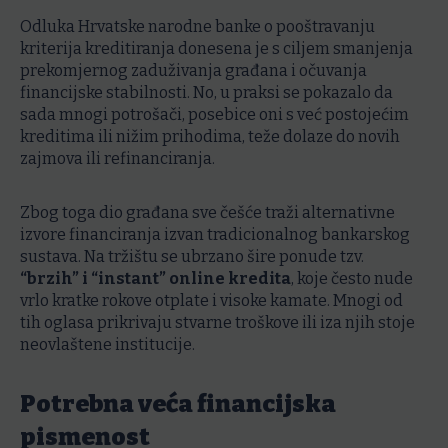
Odluka Hrvatske narodne banke o pooštravanju
kriterija kreditiranja donesena je s ciljem smanjenja
prekomjernog zaduživanja građana i očuvanja
financijske stabilnosti. No, u praksi se pokazalo da
sada mnogi potrošači, posebice oni s već postojećim
kreditima ili nižim prihodima, teže dolaze do novih
zajmova ili refinanciranja.
Zbog toga dio građana sve češće traži alternativne
izvore financiranja izvan tradicionalnog bankarskog
sustava. Na tržištu se ubrzano šire ponude tzv.
“brzih” i “instant” online kredita
, koje često nude
vrlo kratke rokove otplate i visoke kamate. Mnogi od
tih oglasa prikrivaju stvarne troškove ili iza njih stoje
neovlaštene institucije.
Potrebna veća financijska
pismenost