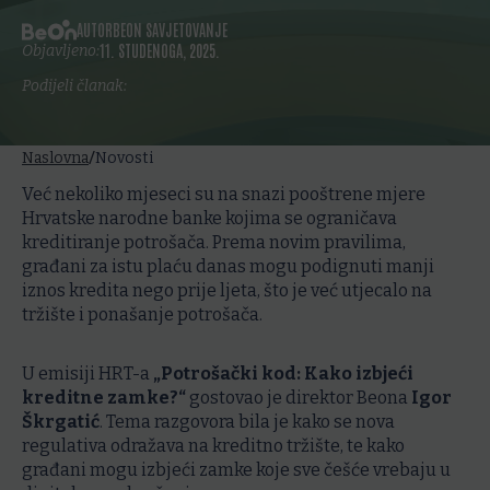
AUTOR
BEON SAVJETOVANJE
11. STUDENOGA, 2025.
Objavljeno:
Podijeli članak:
/
Naslovna
Novosti
Već nekoliko mjeseci su na snazi pooštrene mjere
Hrvatske narodne banke kojima se ograničava
kreditiranje potrošača. Prema novim pravilima,
građani za istu plaću danas mogu podignuti manji
iznos kredita nego prije ljeta, što je već utjecalo na
tržište i ponašanje potrošača.
U emisiji HRT-a
„Potrošački kod: Kako izbjeći
kreditne zamke?“
gostovao je direktor Beona
Igor
Škrgatić
. Tema razgovora bila je kako se nova
regulativa odražava na kreditno tržište, te kako
građani mogu izbjeći zamke koje sve češće vrebaju u