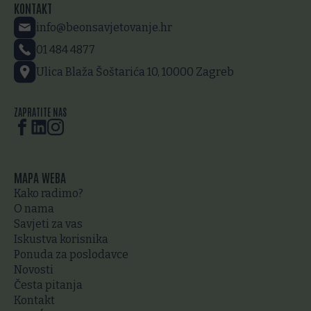
KONTAKT
info@beonsavjetovanje.hr
01 484 4877
Ulica Blaža Šoštarića 10, 10000 Zagreb
ZAPRATITE NAS
MAPA WEBA
Kako radimo?
O nama
Savjeti za vas
Iskustva korisnika
Ponuda za poslodavce
Novosti
Česta pitanja
Kontakt