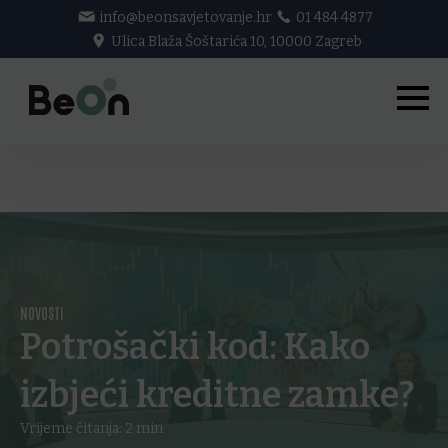
info@beonsavjetovanje.hr
01 484 4877
Ulica Blaža Šoštarića 10, 10000 Zagreb
NOVOSTI
Potrošački kod: Kako
izbjeći kreditne zamke?
Vrijeme čitanja:
2
min