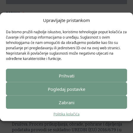
PORUKA
Upravljajte pristankom
Da bismo pružili najbolje iskustvo, koristimo tehnologije poput kolačića za
čuvanje i/ili pristup informacijama o uređaju. Suglasnost s ovim
tehnologijama će nam omogućiti da obrađujemo podatke kao što su
ponašanje pri pregledavanju ili jedinstveni ID-ovi na ovoj web stranici.
Nepristanak ili povlačenje suglasnosti može negativno utjecati na
određene karakteristike i funkcije.
Slanjem ove kontakt forme suglasan/suglasna sam da BE-
ON Savjetovanje d.o.o. osobne podatke prikupljene ovim
upitom koristi isključivo u svrhu provođenja poslovnog
Prihvati
procesa - komunikacije, prikupljanja, obrade i pohrane
osobnih podataka sa potencijalnim klijentom, a sve u
Pogledaj postavke
skladu s UREDBOM (EU) 2016/679. Prikupljeni i obrađeni
podatci mogu biti dijeljeni sa trećim stranama isključivo u
svrhu provođenja poslovnih procesa društva BE-ON
Zabrani
Savjetovanje d.o.o. Društvo BE-ON Savjetovanje d.o.o.
zadržava pravo slanja obavijesti/promotivnih obavijesti sa
Politika kolačića
isključivom svrhom provođenja poslovnih procesa
Društva. Proces prikupljanja, obrade, pohrane i dijeljenja
podataka provodi se sukladno UREDBI (EU) 2016/679 i u