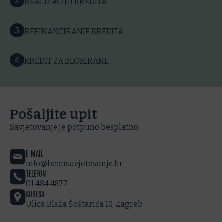
2
REALIZACIJU KREDITA
3
REFINANCIRANJE KREDITA
4
KREDIT ZA BLOKIRANE
Pošaljite upit
Savjetovanje je potpuno besplatno.
E-MAIL
info@beonsavjetovanje.hr
TELEFON
01 484 4877
ADRESA
Ulica Blaža Šoštarića 10, Zagreb