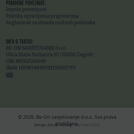
POMOĆNE POVEZNICE:
Pravila privatnosti
Politika upravljanja prigovorima
Suglasnost za obradu osobnih podataka
INFO O TVRTCI:
BE-ON SAVJETOVANJE d.o.o.
Ulica Blaža Šoštarića 10 / 10000 Zagreb
OIB: 88262506649
IBAN: HR9824840081135001793
VIŠE
©
2026
. Be-On savjetovanje d.o.o. Sva prava
pridržana.
Design, Dev & Hosting:
Plavi Pixel 2024.