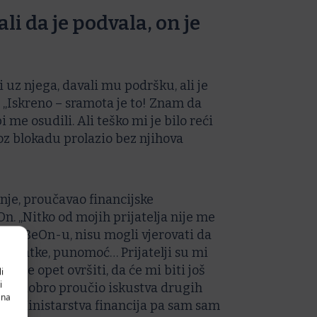
ali da je podvala, on je
li uz njega, davali mu podršku, ali je
a. „Iskreno – sramota je to! Znam da
i me osudili. Ali teško mi je bilo reći
oz blokadu prolazio bez njihova
šenje, proučavao financijske
On. „Nitko od mojih prijatelja nije me
vim BeOn-u, nisu mogli vjerovati da
podatke, punomoć… Prijatelji su mi
e me opet ovršiti, da će mi biti još
i
i
 sam dobro proučio iskustva drugih
 na
ncu Ministarstva financija pa sam sam