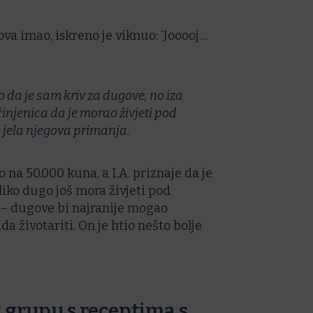
ova imao, iskreno je viknuo: ‘Jooooj…
o da je sam kriv za dugove, no iza
 činjenica da je morao živjeti pod
 jela njegova primanja.
na 50.000 kuna, a I.A. priznaje da je
liko dugo još mora živjeti pod
o – dugove bi najranije mogao
ada životariti. On je htio nešto bolje
 grupu s receptima s