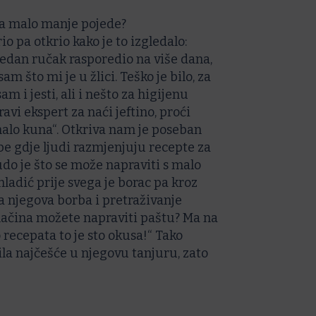
 da malo manje pojede?
o pa otkrio kako je to izgledalo:
jedan ručak rasporedio na više dana,
sam što mi je u žlici. Teško je bilo, za
 i jesti, ali i nešto za higijenu
ravi ekspert za naći jeftino, proći
malo kuna“. Otkriva nam je poseban
pe gdje ljudi razmjenjuju recepte za
čudo je što se može napraviti s malo
 mladić prije svega je borac pa kroz
a njegova borba i pretraživanje
 načina možete napraviti paštu? Ma na
o recepata to je sto okusa!“ Tako
ila najčešće u njegovu tanjuru, zato