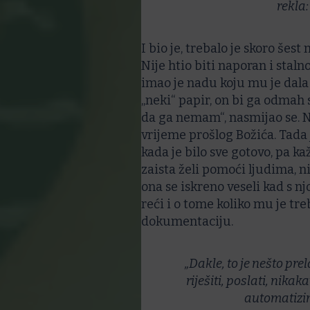
rekla: 
I bio je, trebalo je skoro šes
Nije htio biti naporan i stalno
imao je nadu koju mu je dala
„neki“ papir, on bi ga odmah s
da ga nemam“, nasmijao se. N
vrijeme prošlog Božića. Tada 
kada je bilo sve gotovo, pa ka
zaista želi pomoći ljudima, n
ona se iskreno veseli kad s nj
reći i o tome koliko mu je tr
dokumentaciju.
„Dakle, to je nešto p
riješiti, poslati, nikak
automatizira