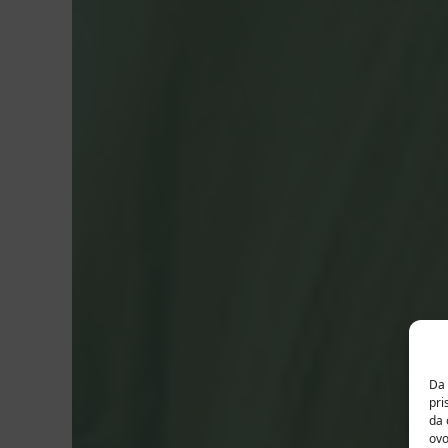
Da 
pri
da 
ovo