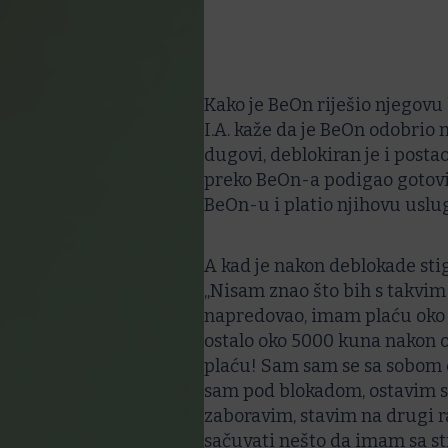
Kako je BeOn riješio njegovu
I.A. kaže da je BeOn odobrio 
dugovi, deblokiran je i posta
preko BeOn-a podigao gotovin
BeOn-u i platio njihovu usl
A kad je nakon deblokade stig
„Nisam znao što bih s takv
napredovao, imam plaću oko 1
ostalo oko 5000 kuna nakon ov
plaću! Sam sam se sa sobom d
sam pod blokadom, ostavim si
zaboravim, stavim na drugi r
sačuvati nešto da imam sa st