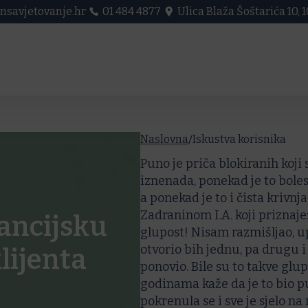
nsavjetovanje.hr
01 484 4877
Ulica Blaža Šoštarića 10,
/
Naslovna
Iskustva korisnika
Puno je priča blokiranih koji
iznenada, ponekad je to boles
a ponekad je to i čista krivnja
Zadraninom I.A. koji priznaje:
nancijsku
glupost! Nisam razmišljao, up
otvorio bih jednu, pa drugu i
klijenta
ponovio. Bile su to takve glu
godinama kaže da je to bio p
pokrenula se i sve je sjelo na