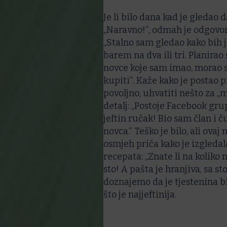
Je li bilo dana kad je gledao
„Naravno!“, odmah je odgovori
„Stalno sam gledao kako bih 
barem na dva ili tri. Planirao 
novce koje sam imao, morao sam
kupiti“. Kaže kako je postao p
povoljno, uhvatiti nešto za „
detalj: „Postoje Facebook gru
jeftin ručak! Bio sam član i 
novca.“ Teško je bilo, ali ovaj
osmjeh priča kako je izgledal
recepata: „Znate li na koliko
sto! A pašta je hranjiva, sa st
doznajemo da je tjestenina b
što je najjeftinija.