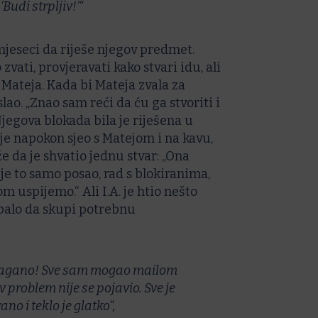
‘Budi strpljiv!’“
t mjeseci da riješe njegov predmet.
 zvati, provjeravati kako stvari idu, ali
 Mateja. Kada bi Mateja zvala za
lao. „Znao sam reći da ću ga stvoriti i
jegova blokada bila je riješena u
je napokon sjeo s Matejom i na kavu,
že da je shvatio jednu stvar: „Ona
ije to samo posao, rad s blokiranima,
om uspijemo.“ Ali I.A. je htio nešto
ebalo da skupi potrebnu
relagano! Sve sam mogao mailom
av problem nije se pojavio. Sve je
no i teklo je glatko“,