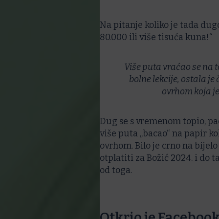
Na pitanje koliko je tada dug
80.000 ili više tisuća kuna!“
Više puta vraćao se na t
bolne lekcije, ostala je
ovrhom koja je
Dug se s vremenom topio, pao 
više puta „bacao“ na papir ko
ovrhom. Bilo je crno na bijel
otplatiti za Božić 2024. i do t
od toga.
Otkrio je Facebook