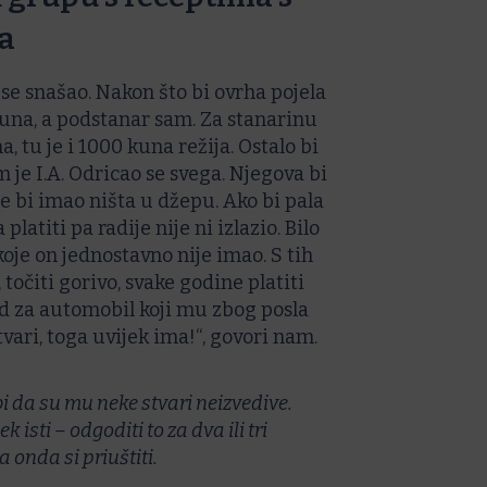
a
se snašao. Nakon što bi ovrha pojela
kuna, a podstanar sam. Za stanarinu
 tu je i 1000 kuna režija. Ostalo bi
je I.A. Odricao se svega. Njegova bi
ne bi imao ništa u džepu. Ako bi pala
latiti pa radije nije ni izlazio. Bilo
koje on jednostavno nije imao. S tih
 točiti gorivo, svake godine platiti
ed za automobil koji mu zbog posla
tvari, toga uvijek ima!“, govori nam.
i da su mu neke stvari neizvedive.
k isti – odgoditi to za dva ili tri
 onda si priuštiti.