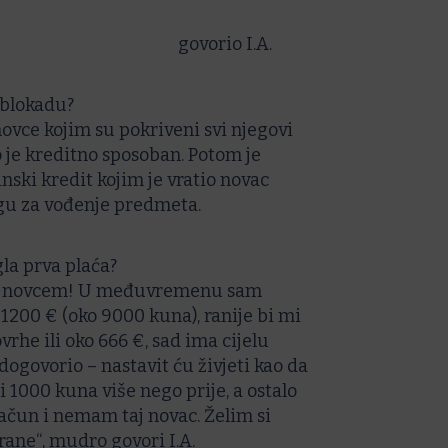
govorio I.A.
 blokadu?
novce kojim su pokriveni svi njegovi
o je kreditno sposoban. Potom je
ski kredit kojim je vratio novac
ugu za vođenje predmeta.
la prva plaća?
im novcem! U međuvremenu sam
200 € (oko 9000 kuna), ranije bi mi
rhe ili oko 666 €, sad ima cijelu
ogovorio – nastavit ću živjeti kao da
 1000 kuna više nego prije, a ostalo
ačun i nemam taj novac. Želim si
rane“, mudro govori I.A.