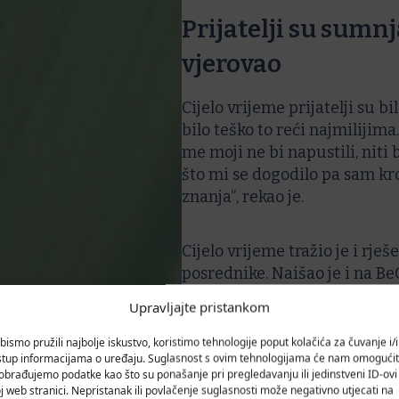
Prijatelji su sumnj
vjerovao
Cijelo vrijeme prijatelji su bi
bilo teško to reći najmilijim
me moji ne bi napustili, niti b
što mi se dogodilo pa sam kr
znanja“, rekao je.
Cijelo vrijeme tražio je i rje
posrednike. Naišao je i na Be
podržavao u namjeri da se ja
Upravljajte pristankom
ću nekome dati svoje osobne 
govorili da nemam šanse, da ć
bismo pružili najbolje iskustvo, koristimo tehnologije poput kolačića za čuvanje i/il
stup informacijama o uređaju. Suglasnost s ovim tehnologijama će nam omogućit
gore jer će me prevariti. Ali
obrađujemo podatke kao što su ponašanje pri pregledavanju ili jedinstveni ID-ovi
ljudi, vidio da BeOn ima lice
j web stranici. Nepristanak ili povlačenje suglasnosti može negativno utjecati na