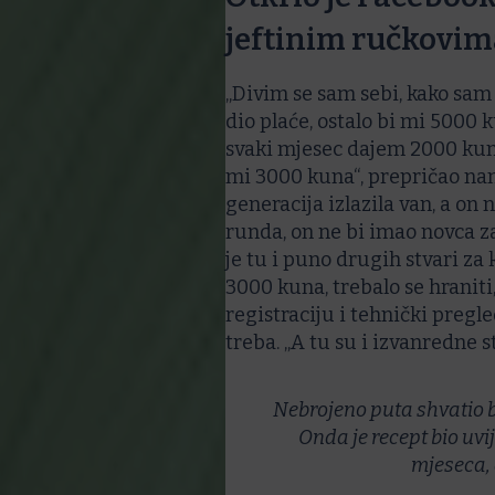
jeftinim ručkovim
„Divim se sam sebi, kako sam 
dio plaće, ostalo bi mi 5000 
svaki mjesec dajem 2000 kuna,
mi 3000 kuna“, prepričao nam 
generacija izlazila van, a on 
runda, on ne bi imao novca za p
je tu i puno drugih stvari za 
3000 kuna, trebalo se hraniti,
registraciju i tehnički pregl
treba. „A tu su i izvanredne s
Nebrojeno puta shvatio b
Onda je recept bio uvije
mjeseca, a