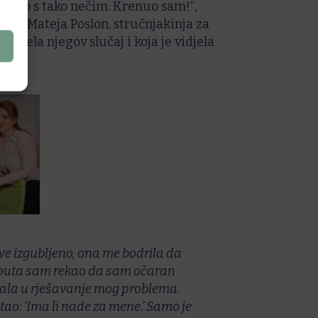
i šalio s tako nečim. Krenuo sam!“,
la je Mateja Poslon, stručnjakinja za
reuzela njegov slučaj i koja je vidjela
gnu.
ve izgubljeno, ona me bodrila da
še puta sam rekao da sam očaran
ala u rješavanje mog problema.
ao: ‘Ima li nade za mene.’ Samo je