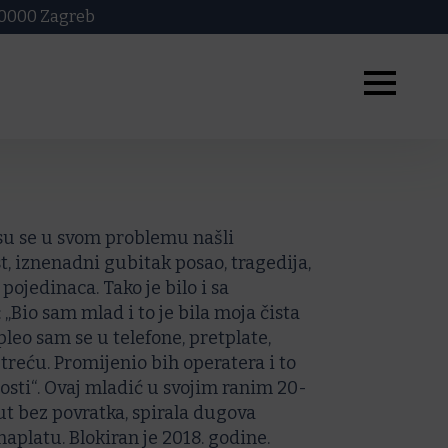
 10000 Zagreb
 su se u svom problemu našli
t, iznenadni gubitak posao, tragedija,
 pojedinaca. Tako je bilo i sa
 „Bio sam mlad i to je bila moja čista
leo sam se u telefone, pretplate,
 treću. Promijenio bih operatera i to
posti“. Ovaj mladić u svojim ranim 20-
ut bez povratka, spirala dugova
 naplatu. Blokiran je 2018. godine.