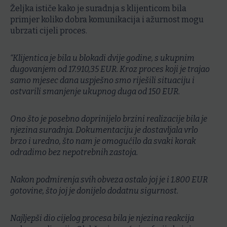
Željka ističe kako je suradnja s klijenticom bila
primjer koliko dobra komunikacija i ažurnost mogu
ubrzati cijeli proces.
“Klijentica je bila u blokadi dvije godine, s ukupnim
dugovanjem od 17.910,35 EUR. Kroz proces koji je trajao
samo mjesec dana uspješno smo riješili situaciju i
ostvarili smanjenje ukupnog duga od 150 EUR.
Ono što je posebno doprinijelo brzini realizacije bila je
njezina suradnja. Dokumentaciju je dostavljala vrlo
brzo i uredno, što nam je omogućilo da svaki korak
odradimo bez nepotrebnih zastoja.
Nakon podmirenja svih obveza ostalo joj je i 1.800 EUR
gotovine, što joj je donijelo dodatnu sigurnost.
Najljepši dio cijelog procesa bila je njezina reakcija