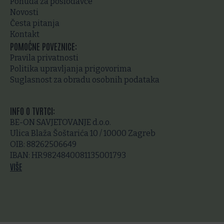
Ponuda za poslodavce
Novosti
Česta pitanja
Kontakt
POMOĆNE POVEZNICE:
Pravila privatnosti
Politika upravljanja prigovorima
Suglasnost za obradu osobnih podataka
INFO O TVRTCI:
BE-ON SAVJETOVANJE d.o.o.
Ulica Blaža Šoštarića 10 / 10000 Zagreb
OIB: 88262506649
IBAN: HR9824840081135001793
VIŠE