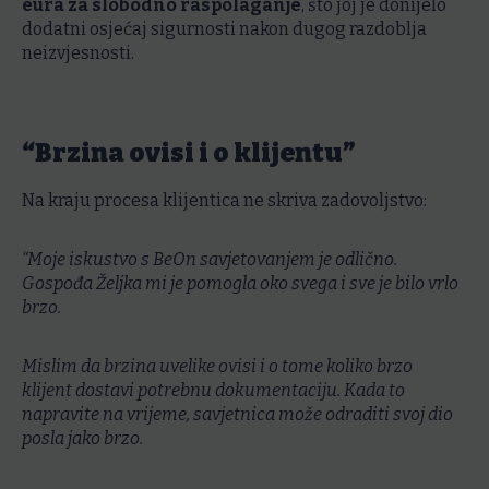
eura za slobodno raspolaganje
, što joj je donijelo
dodatni osjećaj sigurnosti nakon dugog razdoblja
neizvjesnosti.
“Brzina ovisi i o klijentu”
Na kraju procesa klijentica ne skriva zadovoljstvo:
“Moje iskustvo s BeOn savjetovanjem je odlično.
Gospođa Željka mi je pomogla oko svega i sve je bilo vrlo
brzo.
Mislim da brzina uvelike ovisi i o tome koliko brzo
klijent dostavi potrebnu dokumentaciju. Kada to
napravite na vrijeme, savjetnica može odraditi svoj dio
posla jako brzo.