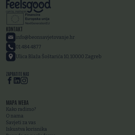
KONTAKT
info@beonsavjetovanje.hr
01 484 4877
Ulica Blaža Šoštarića 10, 10000 Zagreb
ZAPRATITE NAS
MAPA WEBA
Kako radimo?
O nama
Savjeti za vas
Iskustva korisnika