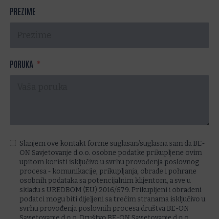
PREZIME
PORUKA
Slanjem ove kontakt forme suglasan/suglasna sam da BE-
ON Savjetovanje d.o.o. osobne podatke prikupljene ovim
upitom koristi isključivo u svrhu provođenja poslovnog
procesa - komunikacije, prikupljanja, obrade i pohrane
osobnih podataka sa potencijalnim klijentom, a sve u
skladu s UREDBOM (EU) 2016/679. Prikupljeni i obrađeni
podatci mogu biti dijeljeni sa trećim stranama isključivo u
svrhu provođenja poslovnih procesa društva BE-ON
Savjetovanje d.o.o. Društvo BE-ON Savjetovanje d.o.o.