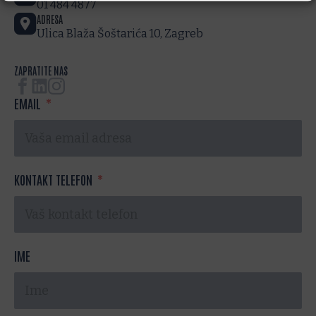
01 484 4877
ADRESA
Ulica Blaža Šoštarića 10, Zagreb
ZAPRATITE NAS
EMAIL
KONTAKT TELEFON
IME