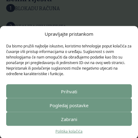
1
BLOKADU RAČUNA
2
REALIZACIJU KREDITA
Upravljajte pristankom
3
REFINANCIRANJE KREDITA
Da bismo pružili najbolje iskustvo, koristimo tehnologije poput kolačića za
čuvanje i/ili pristup informacijama o uređaju. Suglasnost s ovim
tehnologijama će nam omogućiti da obrađujemo podatke kao što su
4
ponašanje pri pregledavanju ili jedinstveni ID-ovi na ovoj web stranici.
KREDIT ZA BLOKIRANE
Nepristanak ili povlačenje suglasnosti može negativno utjecati na
određene karakteristike i funkcije.
Prihvati
Pošaljite upit
Pogledaj postavke
Savjetovanje je potpuno besplatno.
Zabrani
E-MAIL
info@beonsavjetovanje.hr
Politika kolačića
TELEFON