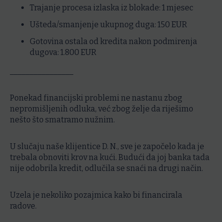
Trajanje procesa izlaska iz blokade:
1 mjesec
Ušteda/smanjenje ukupnog duga:
150 EUR
Gotovina ostala od kredita nakon podmirenja
dugova:
1.800 EUR
________________
Ponekad financijski problemi ne nastanu zbog
nepromišljenih odluka, već zbog želje da riješimo
nešto što smatramo nužnim.
U slučaju naše klijentice D. N., sve je započelo kada je
trebala obnoviti krov na kući. Budući da joj banka tada
nije odobrila kredit, odlučila se snaći na drugi način.
Uzela je nekoliko pozajmica kako bi financirala
radove.