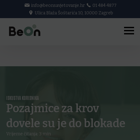
info@beonsavjetovanje.hr
01 484 4877
Ulica Blaža Šoštarića 10, 10000 Zagreb
ISKUSTVA KORISNIKA
Pozajmice za krov
dovele su je do blokade
Vrijeme čitanja:
3
min