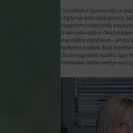
“Suradnja s Igorom bila je izu
strpljenje kroz cijeli proces, b
razgovoru rekao je da mu je jedi
je bilo jako važno. Ovakvi klij
ima toliku vrijednost – jer iza
borbom i nadom. Kad osjetite 
da ste napravili razliku. Igor 
trenutaka radim ovaj posao s