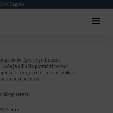
 10000 Zagreb
 pogrešaka, Igor je godinama
 Kada je odlučio potražiti pomoć
ijenjati – dugovi su riješeni, blokada
vac za novi početak.
ijskog tereta.
1,12 eura