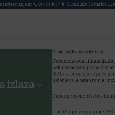
nsavjetovanje.hr
01 484 4877
Ulica Blaža Šoštarića 10,
/
Naslovna
Iskustva korisnika
Nakon razvoda i financijskih
pokušavao sam pronaći izlaz.
BeOn-a, situacija se počela m
uklonjena, a ostao mu je i no
 izlaza –
Danas ponovno živi bez financ
Ukupno dugovanje: 19.43