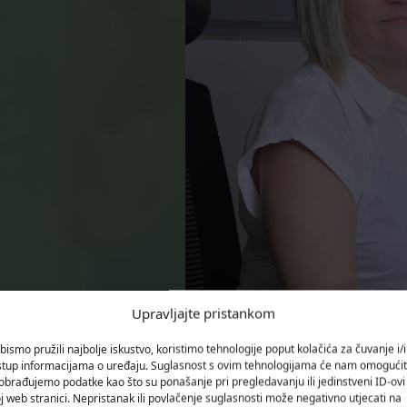
Upravljajte pristankom
bismo pružili najbolje iskustvo, koristimo tehnologije poput kolačića za čuvanje i/il
Proces je trajao oko dva i pol
stup informacijama o uređaju. Suglasnost s ovim tehnologijama će nam omogućit
obrađujemo podatke kao što su ponašanje pri pregledavanju ili jedinstveni ID-ovi
dogovaranja nagodbi pa sve d
j web stranici. Nepristanak ili povlačenje suglasnosti može negativno utjecati na