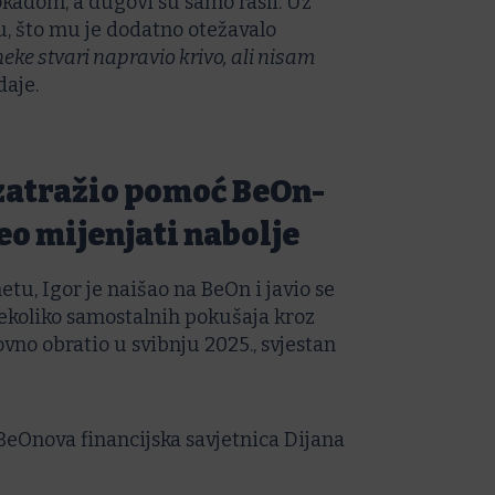
okadom, a dugovi su samo rasli. Uz
ju, što mu je dodatno otežavalo
ke stvari napravio krivo, ali nisam
aje.
zatražio pomoć BeOn-
eo mijenjati nabolje
etu, Igor je naišao na BeOn i javio se
koliko samostalnih pokušaja kroz
no obratio u svibnju 2025., svjestan
eOnova financijska savjetnica Dijana