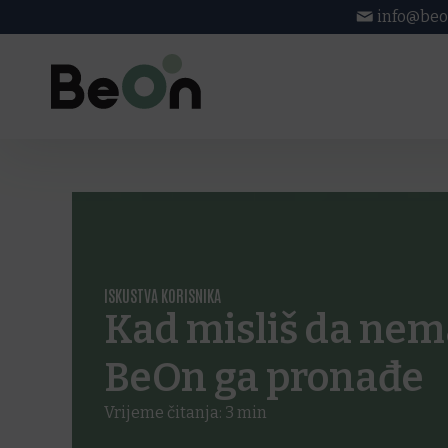
info@beo
ISKUSTVA KORISNIKA
Kad misliš da nema
BeOn ga pronađe
Vrijeme čitanja:
3
min