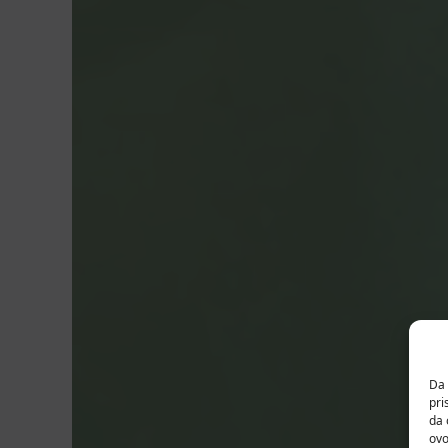
Da 
pri
da 
ovo