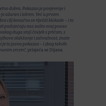
zetno dobra. Pokazao je povjerenje i
io je ažuran i iskren. Već u prvom
ni cilj konačno se riješiti blokade – i to
enti podsjećaju nas zašto ovaj posao
 svakog duga stoji čovjek s pričom, s
njihovo olakšanje i zahvalnost, znate
mi je to jasno pokazao – i zbog takvih
 punim srcem”,
prisjeća se Dijana.