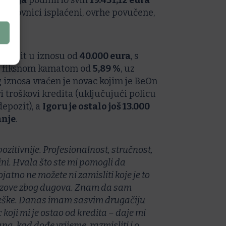
iranja
podmirio svih
19.431,12 eura
vjerovnici isplaćeni, ovrhe povučene,
 kredit u iznosu od
40.000 eura
, s
 fiksnom kamatom od
5,89 %
, uz
og iznosa vraćen je novac kojim je BeOn
i troškovi kredita (uključujući policu
depozit), a
Igoru je ostalo još 13.000
anje
.
zitivnije. Profesionalnost, stručnost,
ini. Hvala što ste mi pomogli da
atno ne možete ni zamisliti koje je to
ne zove zbog dugova. Znam da sam
greške. Danas imam sasvim drugačiju
 koji mi je ostao od kredita – daje mi
a, kad dođe vrijeme, razmisliti i o