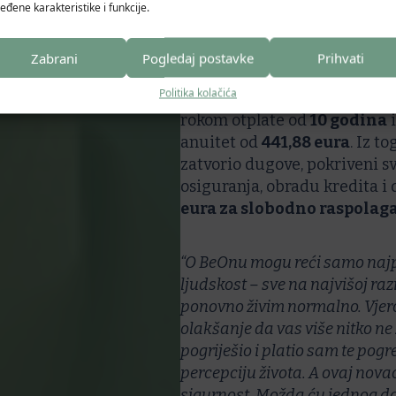
BeOn je putem
međufinanc
eđene karakteristike i funkcije.
Igorovih dugovanja. Time su 
a Igor napokon deblokiran.
Zabrani
Pogledaj postavke
Prihvati
Politika kolačića
U rujnu 2025. odobren mu je
rokom otplate od
10 godina
i
anuitet od
441,88 eura
. Iz t
zatvorio dugove, pokriveni sv
osiguranja, obradu kredita i 
eura za slobodno raspolag
“O BeOnu mogu reći samo najpo
ljudskost – sve na najvišoj raz
ponovno živim normalno. Vjeroj
olakšanje da vas više nitko 
pogriješio i platio sam te po
percepciju života. A ovaj novac
sigurnost. Možda ću jednog dan