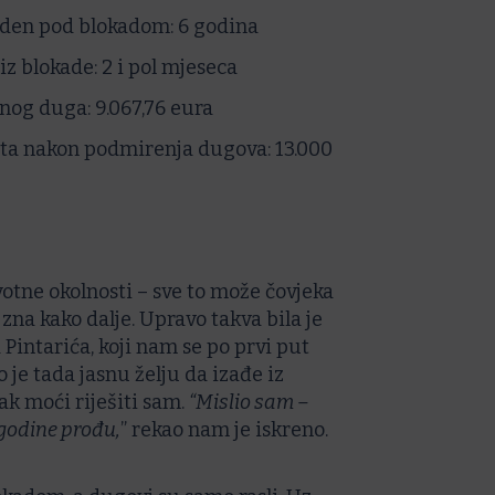
den pod blokadom: 6 godina
iz blokade: 2 i pol mjeseca
og duga: 9.067,76 eura
ita nakon podmirenja dugova: 13.000
otne okolnosti – sve to može čovjeka
zna kako dalje. Upravo takva bila je
 Pintarića, koji nam se po prvi put
 je tada jasnu želju da izađe iz
pak moći riješiti sam.
“Mislio sam –
godine prođu,
” rekao nam je iskreno.