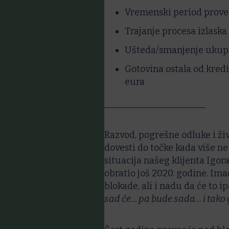
Vremenski period prove
Trajanje procesa izlaska 
Ušteda/smanjenje ukupn
Gotovina ostala od kred
eura
______________________
Razvod, pogrešne odluke i živ
dovesti do točke kada više ne 
situacija našeg klijenta Igora
obratio još 2020. godine. Imao
blokade, ali i nadu da će to i
sad će… pa bude sada… i tako 