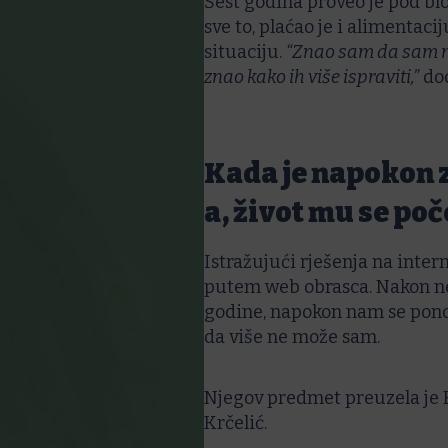
Šest godina proveo je pod bl
sve to, plaćao je i alimentaci
situaciju.
“Znao sam da sam ne
znao kako ih više ispraviti,”
dod
Kada je napokon 
a, život mu se poč
Istražujući rješenja na intern
putem web obrasca. Nakon ne
godine, napokon nam se ponov
da više ne može sam.
Njegov predmet preuzela je B
Krčelić.