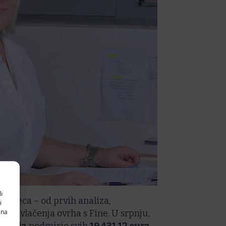
i
 mjeseca – od prvih analiza,
i
 na
o povlačenja ovrha s Fine. U srpnju,