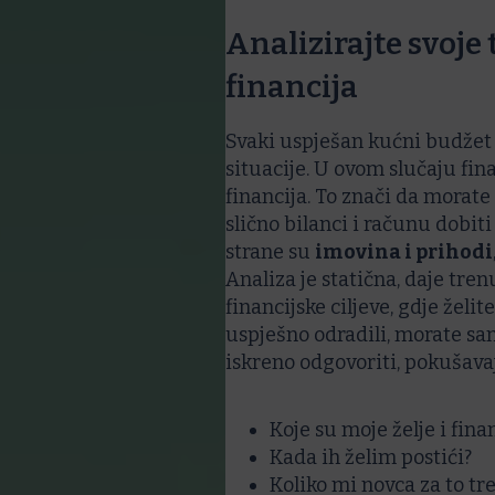
Analizirajte svoje
financija
Svaki uspješan kućni budžet
situacije. U ovom slučaju fina
financija. To znači da morate
slično bilanci i računu dobiti
strane su
imovina i prihodi
Analiza je statična, daje tren
financijske ciljeve, gdje želit
uspješno odradili, morate sam
iskreno odgovoriti, pokušavaj
Koje su moje želje i finan
Kada ih želim postići?
Koliko mi novca za to tr