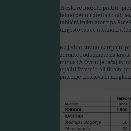
Troškove možete pratiti “pješ
tehnologiju i digitalizirati se
tablični kalkulator tipa
Excel
umjesto vas će računati, a kor
Na jednu stranu natrpajte pr
zbrojite i oduzmete na kraju mj
minus
😊
. Ovo nije tečaj iz 
upaliti formule, ali finalni p
praćenje troškova bi mogla iz