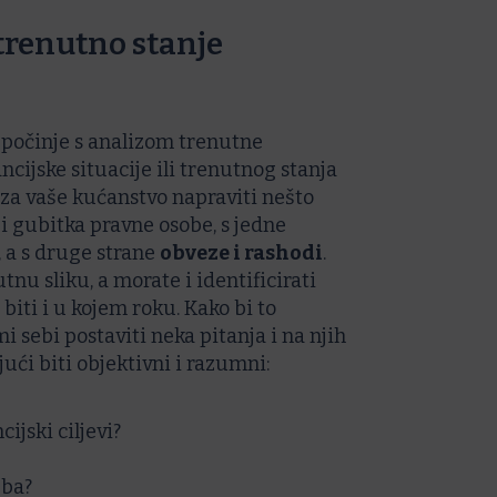
 trenutno stanje
 počinje s analizom trenutne
ncijske situacije ili trenutnog stanja
 za vaše kućanstvo napraviti nešto
 i gubitka pravne osobe, s jedne
, a s druge strane
obveze i rashodi
.
utnu sliku, a morate i identificirati
e biti i u kojem roku. Kako bi to
i sebi postaviti neka pitanja i na njih
ući biti objektivni i razumni:
cijski ciljevi?
eba?