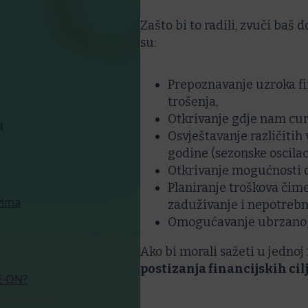
Zašto bi to radili, zvuči baš d
su:
Prepoznavanje uzroka fi
trošenja,
Otkrivanje gdje nam cur
a
Osvještavanje različitih
godine (sezonske oscilaci
Otkrivanje mogućnosti 
Planiranje troškova čime
vima
zaduživanje i nepotrebn
Omogućavanje ubrzanog 
Ako bi morali sažeti u jednoj
postizanja financijskih cil
E-ON?