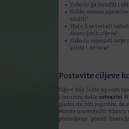
Kako ću ga zaraditi i ušt
Koliko moram mjesečno š
uložiti?
Hoću li se trebati zaduž
financijskih ciljeva?
Kako ću mijenjati svoje n
zaista i ostvare?
Postavite ciljeve ko
Ciljevi koje želite ispuniti mo
i razumni, dakle
ostvarivi
. 
gladni ste, niti suprotno, da s
Morate uravnotežiti bilancu 
postavljanje “pravih” financijs