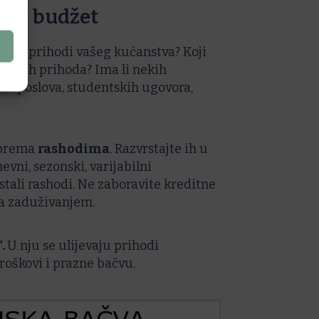
ućni budžet
 stalni prihodi vašeg kućanstva? Koji
 stalnih prihoda? Ima li nekih
ih poslova, studentskih ugovora,
e prema
rashodima
. Razvrstajte ih u
nevni, sezonski, varijabilni
ostali rashodi. Ne zaboravite kreditne
sa zaduživanjem.
“.
U nju se ulijevaju prihodi
roškovi i prazne bačvu.