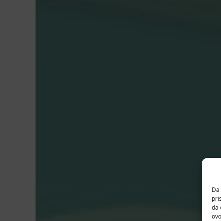
Da 
pri
da 
ovo