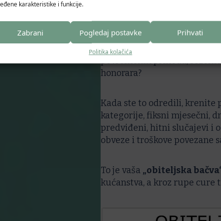
eđene karakteristike i funkcije.
Izradite vlastiti k
Zabrani
Pogledaj postavke
Prihvati
Krenite od
prihoda
, koji su
članovi obitelji su „nositelji“
Politika kolačića
povremenih prihoda, sezonsk
honorara?
Kada ste to odredili, krenit
kategorije, fiksni mjesečni, d
predviđeni, hitni slučajevi i 
obveze i troškove povezane 
To je vaša
„obiteljska bačva
kućanstva, a kroz rupe cure t