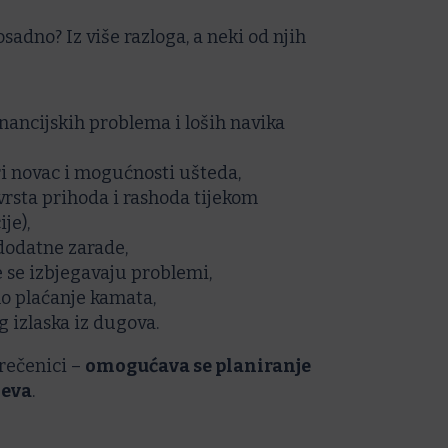
osadno? Iz više razloga, a neki od njih
nancijskih problema i loših navika
i novac i mogućnosti ušteda,
 vrsta prihoda i rashoda tijekom
je),
dodatne zarade,
 se izbjegavaju problemi,
o plaćanje kamata,
izlaska iz dugova.
 rečenici –
omogućava se planiranje
jeva
.