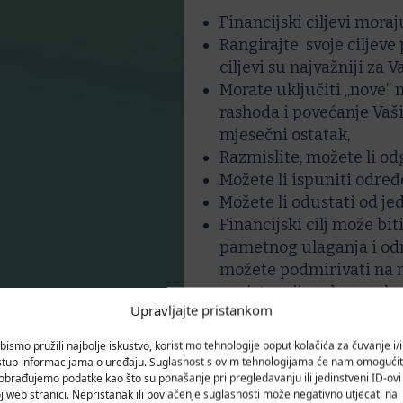
Financijski ciljevi mora
Rangirajte svoje ciljeve 
ciljevi su najvažniji za V
Morate uključiti „nove” 
rashoda i povećanje Vaš
mjesečni ostatak,
Razmislite, možete li od
Možete li ispuniti određe
Možete li odustati od jed
Financijski cilj može bi
pametnog ulaganja i odr
možete podmirivati na n
egzistenciju odnosno kva
Upravljajte pristankom
Cijela obitelj mora biti
pa će predanije raditi n
bismo pružili najbolje iskustvo, koristimo tehnologije poput kolačića za čuvanje i/il
stup informacijama o uređaju. Suglasnost s ovim tehnologijama će nam omogućit
obrađujemo podatke kao što su ponašanje pri pregledavanju ili jedinstveni ID-ovi
j web stranici. Nepristanak ili povlačenje suglasnosti može negativno utjecati na