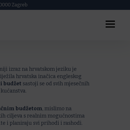
 10000 Zagreb
niji izraz na hrvatskom jeziku je
ježila hrvatska inačica engleskog
i budžet
sastoji se od svih mjesečnih
a kućanstva.
kućnim budžetom
, mislimo na
ih ciljeva s
realnim mogućnostima
e i planiraju svi prihodi i rashodi.