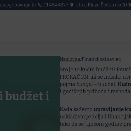
nsavjetovanje.hr
01 484 4877
Ulica Blaža Šoštarića 10,
/
Naslovna
Financijski savjeti
Što je to kućni budžet? Pravil
PRORAČUN, ali se nekako uvri
pojma
budget –
budžet.
Kućn
i godišnjih prihoda i rashod
i budžet i
Kada kažemo
upravljanje 
usklađivanje želja i financijsk
tako da se tijekom godine prat