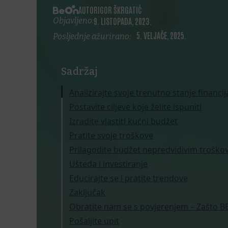
AUTOR
IGOR ŠKRGATIĆ
Objavljeno:
9. LISTOPADA, 2023.
5. VELJAČE, 2025.
Posljednje ažurirano:
Sadržaj
Analizirajte svoje trenutno stanje financij
Postavite ciljeve koje želite ispuniti
Izradite vlastiti kućni budžet
Pratite svoje troškove
Prilagodite budžet nepredvidivim troško
Ušteda i investiranje
Educirajte se i pratite trendove
Zaključak
Obratite nam se s povjerenjem – Zašto B
Pošaljite upit