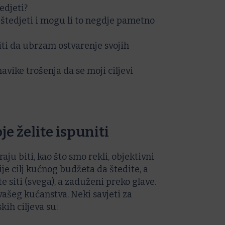
edjeti?
tedjeti i mogu li to negdje pametno
iti da ubrzam ostvarenje svojih
avike trošenja da se moji ciljevi
je želite ispuniti
raju biti, kao što smo rekli, objektivni
Nije cilj kućnog budžeta da štedite, a
te siti (svega), a zaduženi preko glave.
vašeg kućanstva. Neki savjeti za
kih ciljeva su: