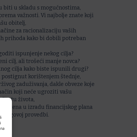
ju biti u skladu s mogućnostima,
prema važnosti. Vi najbolje znate koji
ašu obitelj,
načine za racionalizaciju vaših
ih prihoda kako bi dobili potreban
goditi ispunjenje nekog cilja?
ni cilj, ali trošeći manje novca?
nog cilja kako biste ispunili drugi?
ti postignut korištenjem štednje,
živog zaduživanja, dakle obveze koje
ačin koji neće ugroziti vašu
litetu života,
 uključena u izradu financijskog plana
a njegovoj provedbi.
i
i
 na