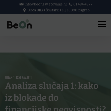
info@beonsavjetovanje.hr
01 484 4877
Ulica Blaža Šoštarića 10, 10000 Zagreb
FINANCIJSKI SAVJETI
Analiza slučaja 1: kako
iz blokade do
financijske neovisnosti?