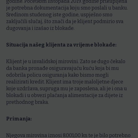
godine. Početkom listopada 2019. godine prikupljena
je potrebna dokumentacija koju smo poslali u banku.
Sredinom studenog iste godine, uspješno smo
zaključili slučaj, što znači da je klijent podmirio sva
dugovanja i izašao iz blokade.
Situacija našeg klijenta za vrijeme blokade:
Klijent je u invalidskoj mirovini. Zato se dugo čekalo
da banka pronađe osiguravajuću kuću koja bi mu
odobrila policu osiguranja kako bismo mogli
realizirati kredit. Klijent ima troje maloljetne djece
koje uzdržava, supruga mu je zaposlena, ali je i ona u
blokadi i u obvezi plaćanja alimentacije za dijete iz
prethodnog braka.
Primanja:
Njegova mirovina iznosi 8.001,00 kn te je bilo potrebno