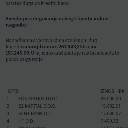
ostatak duga po kreditu banci.
Sveukupna dugovanja našeg klijenta nakon
nagodbi:
Nagodbama s vjerovnicima sveukupni dug
klijenta
smanjili smo s 267.843,25 kn na
155.245,69.
U taj iznos uračunata je i naša naknada te
polica osiguranja.
OPIS
IZNOS HRK
1
EOS MATRIX D.O.O.
85.000,00
2
B2 KAPITAL D.O.O.
19.402,01
3
KENT BANK D.D.
17.680,07
4
HT D.D.
7.409,32