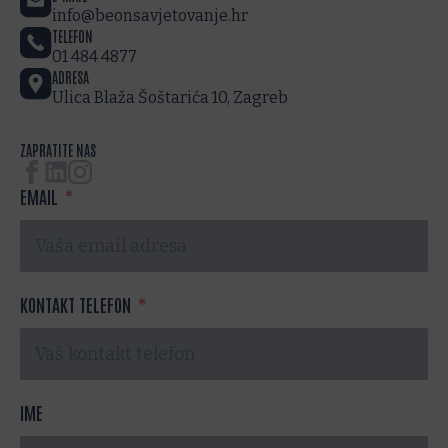
info@beonsavjetovanje.hr
TELEFON
01 484 4877
ADRESA
Ulica Blaža Šoštarića 10, Zagreb
ZAPRATITE NAS
EMAIL
KONTAKT TELEFON
IME