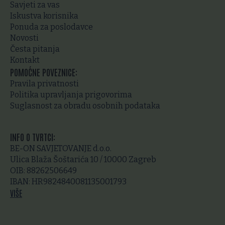
Savjeti za vas
Iskustva korisnika
Ponuda za poslodavce
Novosti
Česta pitanja
Kontakt
POMOĆNE POVEZNICE:
Pravila privatnosti
Politika upravljanja prigovorima
Suglasnost za obradu osobnih podataka
INFO O TVRTCI:
BE-ON SAVJETOVANJE d.o.o.
Ulica Blaža Šoštarića 10 / 10000 Zagreb
OIB: 88262506649
IBAN: HR9824840081135001793
VIŠE