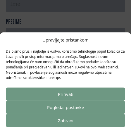
PREZIME
Upravljajte pristankom
Da bismo pružili najbolje iskustvo, koristimo tehnologije poput kolačića za
PORUKA
čuvanje i/ili pristup informacijama o uređaju. Suglasnost s ovim
tehnologijama će nam omogućiti da obrađujemo podatke kao što su
ponašanje pri pregledavanju ili jedinstveni ID-ovi na ovoj web stranici.
Nepristanak ili povlačenje suglasnosti može negativno utjecati na
određene karakteristike i funkcije.
Prihvati
Slanjem ove kontakt forme suglasan/suglasna sam da BE-
ON Savjetovanje d.o.o. osobne podatke prikupljene ovim
Pogledaj postavke
upitom koristi isključivo u svrhu provođenja poslovnog
procesa - komunikacije, prikupljanja, obrade i pohrane
Zabrani
osobnih podataka sa potencijalnim klijentom, a sve u
skladu s UREDBOM (EU) 2016/679. Prikupljeni i obrađeni