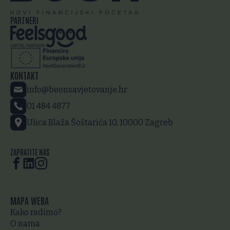
PARTNERI
KONTAKT
info@beonsavjetovanje.hr
01 484 4877
Ulica Blaža Šoštarića 10, 10000 Zagreb
ZAPRATITE NAS
MAPA WEBA
Kako radimo?
O nama