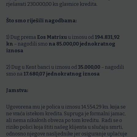
rješavati 230.000,00 kn glavnice kredita.
Što smo riješili nagodbama:
1) Dug prema
Eos Matrixu
u iznosu od
194.831,92
kn
– nagodili smo
na 85.000,00 jednokratnog
iznosa
2) Dug u Kent banci u iznosu od
35.000,00
– nagodili
smo na
17.680,07 jednokratnog iznosa
Jamstva:
Ugovorena mu je polica u iznosu 14.554,29 kn. koja se
ne vraća istekom kredita. Supruga je formalni jamac,
ali nema nikakvih obveza po tom kreditu. Radi se o
riziko polici koja štiti našeg klijenta u slučaju smrti,
odnosno njegove nasljednike jer osiguranje uplaćuje