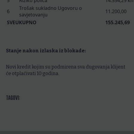
5
Riziko polica
14.554,29 kn
Trošak sukladno Ugovoru o
6
11.200,00
savjetovanju
SVEUKUPNO
155.245,69
Stanje nakon izlaska iz blokade:
Novi kredit kojim su podmirena sva dugovanja klijent
će otplaćivati 10 godina.
TAGOVI: